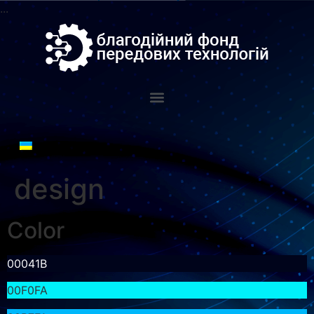
...
design
Color
00041B
00F0FA