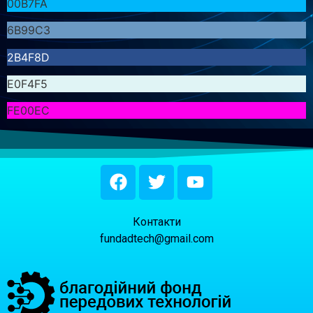
00B7FA
6B99C3
2B4F8D
E0F4F5
FE00EC
Контакти
fundadtech@gmail.com